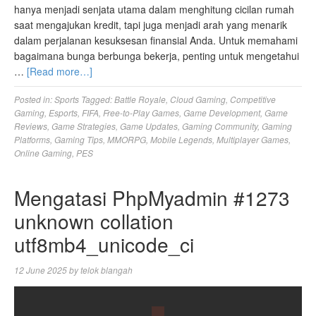
hanya menjadi senjata utama dalam menghitung cicilan rumah
saat mengajukan kredit, tapi juga menjadi arah yang menarik
dalam perjalanan kesuksesan finansial Anda. Untuk memahami
bagaimana bunga berbunga bekerja, penting untuk mengetahui
…
[Read more…]
Posted in:
Sports
Tagged:
Battle Royale
,
Cloud Gaming
,
Competitive
Gaming
,
Esports
,
FIFA
,
Free-to-Play Games
,
Game Development
,
Game
Reviews
,
Game Strategies
,
Game Updates
,
Gaming Community
,
Gaming
Platforms
,
Gaming Tips
,
MMORPG
,
Mobile Legends
,
Multiplayer Games
,
Online Gaming
,
PES
Mengatasi PhpMyadmin #1273
unknown collation
utf8mb4_unicode_ci
12 June 2025
by
telok blangah