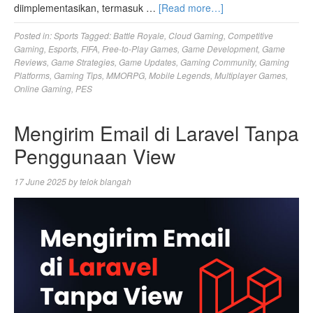
diimplementasikan, termasuk …
[Read more…]
Posted in:
Sports
Tagged:
Battle Royale
,
Cloud Gaming
,
Competitive
Gaming
,
Esports
,
FIFA
,
Free-to-Play Games
,
Game Development
,
Game
Reviews
,
Game Strategies
,
Game Updates
,
Gaming Community
,
Gaming
Platforms
,
Gaming Tips
,
MMORPG
,
Mobile Legends
,
Multiplayer Games
,
Online Gaming
,
PES
Mengirim Email di Laravel Tanpa
Penggunaan View
17 June 2025
by
telok blangah