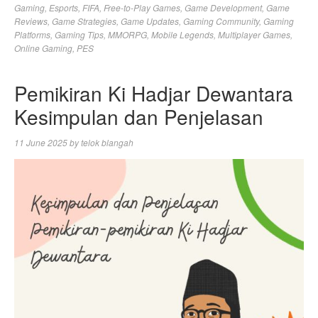
Gaming
,
Esports
,
FIFA
,
Free-to-Play Games
,
Game Development
,
Game
Reviews
,
Game Strategies
,
Game Updates
,
Gaming Community
,
Gaming
Platforms
,
Gaming Tips
,
MMORPG
,
Mobile Legends
,
Multiplayer Games
,
Online Gaming
,
PES
Pemikiran Ki Hadjar Dewantara
Kesimpulan dan Penjelasan
11 June 2025
by
telok blangah