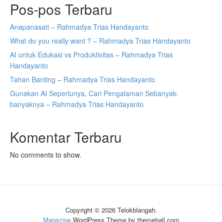
Pos-pos Terbaru
Anapanasati – Rahmadya Trias Handayanto
What do you really want ? – Rahmadya Trias Handayanto
AI untuk Edukasi vs Produktivitas – Rahmadya Trias
Handayanto
Tahan Banting – Rahmadya Trias Handayanto
Gunakan AI Seperlunya, Cari Pengalaman Sebanyak-
banyaknya – Rahmadya Trias Handayanto
Komentar Terbaru
No comments to show.
Copyright © 2026 Telokblangah.
Magazine
WordPress Theme by themehall.com