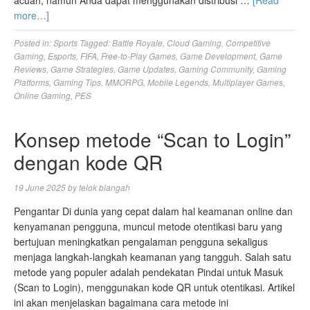
acuan, namun Anda dapat menggunakan distribusi …
[Read
more…]
Posted in:
Sports
Tagged:
Battle Royale
,
Cloud Gaming
,
Competitive
Gaming
,
Esports
,
FIFA
,
Free-to-Play Games
,
Game Development
,
Game
Reviews
,
Game Strategies
,
Game Updates
,
Gaming Community
,
Gaming
Platforms
,
Gaming Tips
,
MMORPG
,
Mobile Legends
,
Multiplayer Games
,
Online Gaming
,
PES
Konsep metode “Scan to Login”
dengan kode QR
19 June 2025
by
telok blangah
Pengantar Di dunia yang cepat dalam hal keamanan online dan
kenyamanan pengguna, muncul metode otentikasi baru yang
bertujuan meningkatkan pengalaman pengguna sekaligus
menjaga langkah-langkah keamanan yang tangguh. Salah satu
metode yang populer adalah pendekatan Pindai untuk Masuk
(Scan to Login), menggunakan kode QR untuk otentikasi. Artikel
ini akan menjelaskan bagaimana cara metode ini