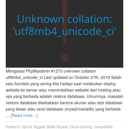
Mengatasi PhpMyadmin #1273 unknown collation
utf8mb4_unicode_ci Last updated on October 27th, 2019 Salah
satu kendala yang sering kita hadapi saat melakukan deploy
website ke server atau memindahkan website dari hosting atau
vps yang berbeda adalah restore database. Umumnya, masalah
restore database disebabkan karena ukuran atau size database
yang besar atau versi database (mysql/mariadb) yang berbeda
…
[Read more…]
Posted in:
Sports
Tagged:
Battle Royale
,
Cloud Gaming
,
Competitive