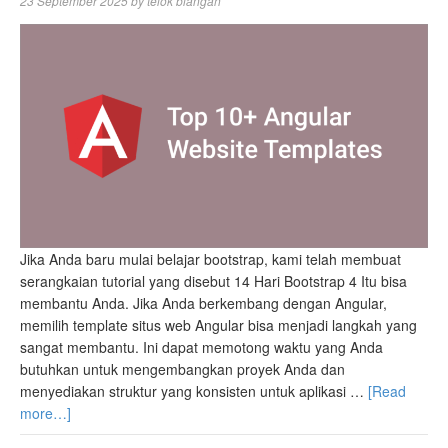
23 September 2025
by
telok blangah
Jika Anda baru mulai belajar bootstrap, kami telah membuat
serangkaian tutorial yang disebut 14 Hari Bootstrap 4 Itu bisa
membantu Anda. Jika Anda berkembang dengan Angular,
memilih template situs web Angular bisa menjadi langkah yang
sangat membantu. Ini dapat memotong waktu yang Anda
butuhkan untuk mengembangkan proyek Anda dan
menyediakan struktur yang konsisten untuk aplikasi …
[Read
more…]