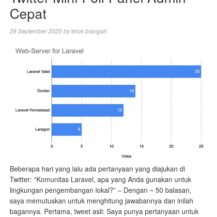
Cepat
29 September 2025
by
telok blangah
Beberapa hari yang lalu ada pertanyaan yang diajukan di
Twitter: “Komunitas Laravel, apa yang Anda gunakan untuk
lingkungan pengembangan lokal?” – Dengan ~ 50 balasan,
saya memutuskan untuk menghitung jawabannya dan inilah
bagannya. Pertama, tweet asli: Saya punya pertanyaan untuk