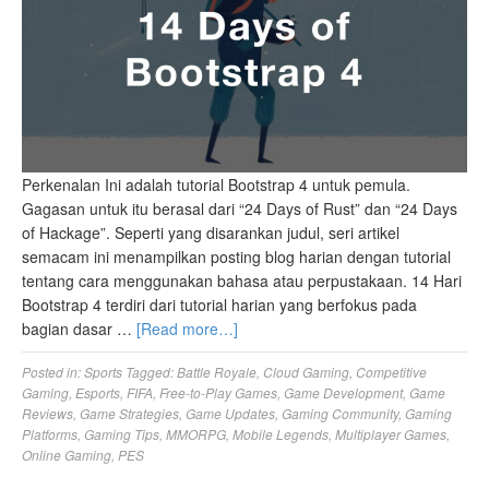
Perkenalan Ini adalah tutorial Bootstrap 4 untuk pemula.
Gagasan untuk itu berasal dari “24 Days of Rust” dan “24 Days
of Hackage”. Seperti yang disarankan judul, seri artikel
semacam ini menampilkan posting blog harian dengan tutorial
tentang cara menggunakan bahasa atau perpustakaan. 14 Hari
Bootstrap 4 terdiri dari tutorial harian yang berfokus pada
bagian dasar …
[Read more…]
Posted in:
Sports
Tagged:
Battle Royale
,
Cloud Gaming
,
Competitive
Gaming
,
Esports
,
FIFA
,
Free-to-Play Games
,
Game Development
,
Game
Reviews
,
Game Strategies
,
Game Updates
,
Gaming Community
,
Gaming
Platforms
,
Gaming Tips
,
MMORPG
,
Mobile Legends
,
Multiplayer Games
,
Online Gaming
,
PES