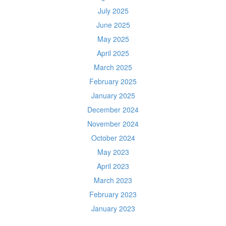
July 2025
June 2025
May 2025
April 2025
March 2025
February 2025
January 2025
December 2024
November 2024
October 2024
May 2023
April 2023
March 2023
February 2023
January 2023