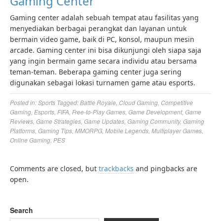
Gaming Center
Gaming center adalah sebuah tempat atau fasilitas yang
menyediakan berbagai perangkat dan layanan untuk
bermain video game, baik di PC, konsol, maupun mesin
arcade. Gaming center ini bisa dikunjungi oleh siapa saja
yang ingin bermain game secara individu atau bersama
teman-teman. Beberapa gaming center juga sering
digunakan sebagai lokasi turnamen game atau esports.
Posted in:
Sports
Tagged:
Battle Royale
,
Cloud Gaming
,
Competitive
Gaming
,
Esports
,
FIFA
,
Free-to-Play Games
,
Game Development
,
Game
Reviews
,
Game Strategies
,
Game Updates
,
Gaming Community
,
Gaming
Platforms
,
Gaming Tips
,
MMORPG
,
Mobile Legends
,
Multiplayer Games
,
Online Gaming
,
PES
Comments are closed, but
trackbacks
and pingbacks are
open.
Search