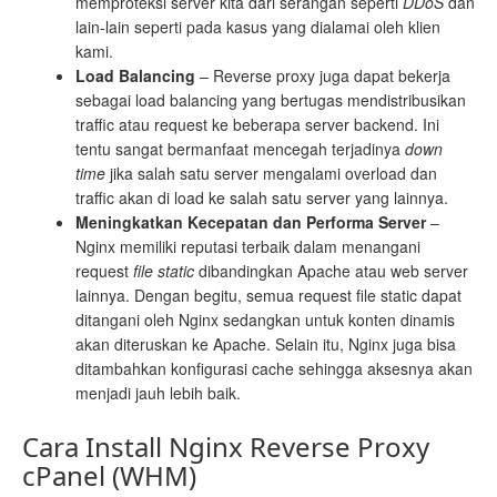
memproteksi server kita dari serangan seperti
DDoS
dan
lain-lain seperti pada kasus yang dialamai oleh klien
kami.
Load Balancing
– Reverse proxy juga dapat bekerja
sebagai load balancing yang bertugas mendistribusikan
traffic atau request ke beberapa server backend. Ini
tentu sangat bermanfaat mencegah terjadinya
down
time
jika salah satu server mengalami overload dan
traffic akan di load ke salah satu server yang lainnya.
Meningkatkan Kecepatan dan Performa Server
–
Nginx memiliki reputasi terbaik dalam menangani
request
file static
dibandingkan Apache atau web server
lainnya. Dengan begitu, semua request file static dapat
ditangani oleh Nginx sedangkan untuk konten dinamis
akan diteruskan ke Apache. Selain itu, Nginx juga bisa
ditambahkan konfigurasi cache sehingga aksesnya akan
menjadi jauh lebih baik.
Cara Install Nginx Reverse Proxy
cPanel (WHM)