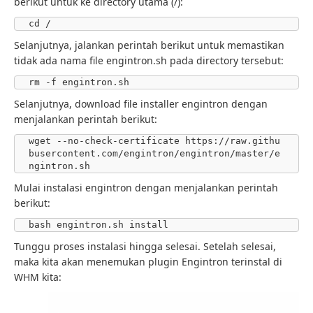
berikut untuk ke directory utama (/):
cd /
Selanjutnya, jalankan perintah berikut untuk memastikan
tidak ada nama file engintron.sh pada directory tersebut:
rm -f engintron.sh
Selanjutnya, download file installer engintron dengan
menjalankan perintah berikut:
wget --no-check-certificate https://raw.githu
busercontent.com/engintron/engintron/master/e
ngintron.sh
Mulai instalasi engintron dengan menjalankan perintah
berikut:
bash engintron.sh install
Tunggu proses instalasi hingga selesai. Setelah selesai,
maka kita akan menemukan plugin Engintron terinstal di
WHM kita: