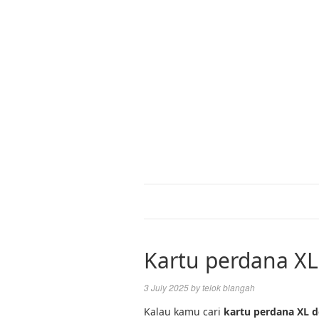
Kartu perdana XL
3 July 2025
by
telok blangah
Kalau kamu cari
kartu perdana XL d