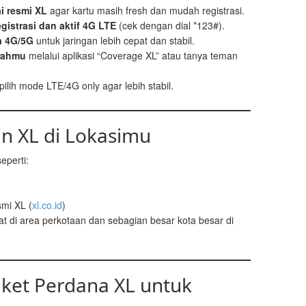
ai resmi XL
agar kartu masih fresh dan mudah registrasi.
gistrasi dan aktif 4G LTE
(cek dengan dial *123#).
a 4G/5G
untuk jaringan lebih cepat dan stabil.
erahmu
melalui aplikasi “Coverage XL” atau tanya teman
 pilih mode LTE/4G only agar lebih stabil.
an XL di Lokasimu
eperti:
smi XL (
xl.co.id
)
t di area perkotaan dan sebagian besar kota besar di
ket Perdana XL untuk