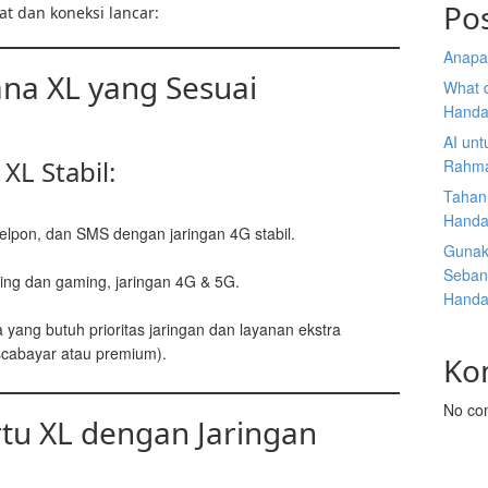
Po
t dan koneksi lancar:
Anapa
dana XL yang Sesuai
What d
Handa
AI unt
XL Stabil:
Rahma
Tahan
Handa
nelpon, dan SMS dengan jaringan 4G stabil.
Gunak
Seban
ing dan gaming, jaringan 4G & 5G.
Handa
 yang butuh prioritas jaringan dan layanan ekstra
scabayar atau premium).
Ko
No co
rtu XL dengan Jaringan